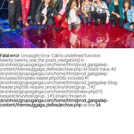
Fatal error
: Uncaught Error: Call to undefined function
twenty_twenty_one_the_posts_navigation() in
/srv/vhost/grupoganga.com/home/html/prod_ganga/wp-
content/themes/ggaga_define/archive.php:34 Stack trace: #0
/srv/vhost/grupoganga.com/home/html/prod_ganga/wp-
includes/template-loader.php(106): include() #1
/srv/vhost/grupoganga.com/home/html/prod_ganga/wp-blog-
header.php(19): require_once('/srv/vhost/grup...') #2
/srv/vhost/grupoganga.com/home/html/index.php(17):
require('/srv/vhost/grup...') #3 {main} thrown in
/srv/vhost/grupoganga.com/home/html/prod_ganga/wp-
content/themes/ggaga_define/archive.php
on line
34